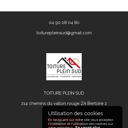
04 90 08 04 80
toiturepleinsud@gmail.com
TOITURE PLEIN SUD
214 chemins du vallon rouge ZA Bertoire 2
13410
LAMBESC
En naviguant sur notre site vous acceptez
PLAN D'ACCÉS
l'installation et l'utilisation des cookies sur
votre ordinateur.
En savoir plus