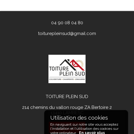
04 90 08 04 80
toiturepleinsud@gmail.com
TOITURE PLEIN SUD
214 chemins du vallon rouge ZA Bertoire 2
13410
LAMBESC
En naviguant sur notre site vous acceptez
PLAN D'ACCÉS
l'installation et l'utilisation des cookies sur
votre ordinateur.
En savoir plus