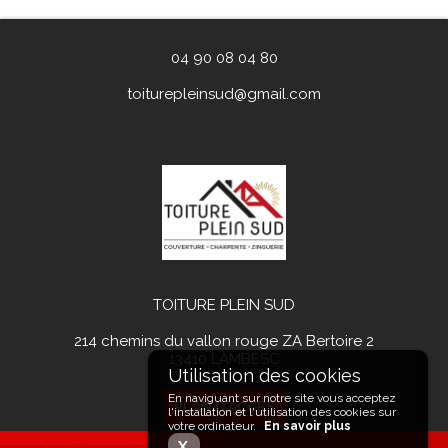
04 90 08 04 80
toiturepleinsud@gmail.com
TOITURE PLEIN SUD
214 chemins du vallon rouge ZA Bertoire 2
13410
LAMBESC
En naviguant sur notre site vous acceptez
PLAN D'ACCÉS
l'installation et l'utilisation des cookies sur
votre ordinateur.
En savoir plus
X