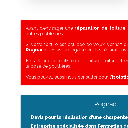
Avant d'envisager une
réparation de toiture
autres problèmes.
Si votre toiture est équipée de Velux, vérifiez qu
Rognac
et en assure également les réparations.
En tant que spécialiste de la toiture, Toiture Ple
la pose de gouttières.
Vous pouvez aussi nous consulter pour
l'isolat
Rognac
Devis pour la réalisation d'une charpent
Entreprise spécialisée dans l'entretien 