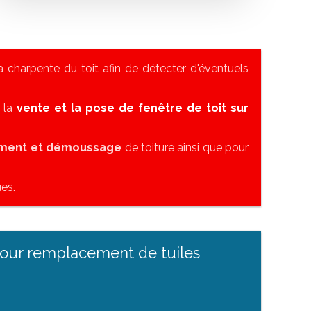
 charpente du toit afin de détecter d'éventuels
s la
vente et la pose de fenêtre de toit sur
ement et démoussage
de toiture ainsi que pour
es.
pour remplacement de tuiles