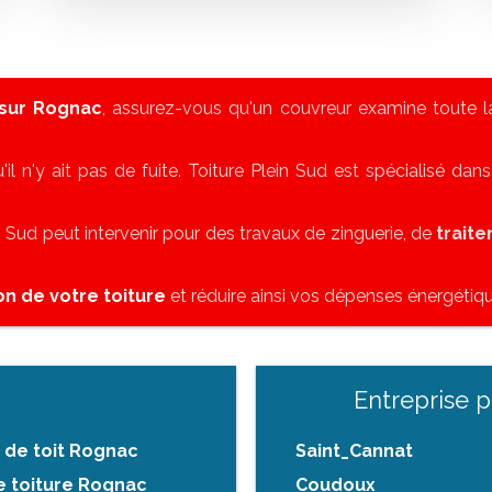
 sur Rognac
, assurez-vous qu'un couvreur examine toute la
'il n'y ait pas de fuite. Toiture Plein Sud est spécialisé dan
in Sud peut intervenir pour des travaux de zinguerie, de
trait
ion de votre toiture
et réduire ainsi vos dépenses énergétiqu
Entreprise 
e de toit Rognac
Saint_Cannat
de toiture Rognac
Coudoux