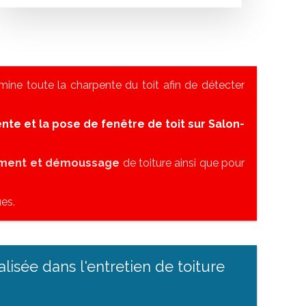
ine toute la charpente du toit afin de détecter
nte et la pose de fenêtre de toit sur Salon-
ement et démoussage
de toiture ainsi que pour
es.
alisée dans l'entretien de toiture