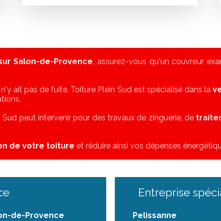
 sur Salon-de-Provence
, assurez-vous qu'un couvreur exam
l n'y ait pas de fuite. Toiture Plein Sud est spécialisé dans la
ve
tions.
in Sud peut intervenir pour des travaux de zinguerie, de
trait
ion de votre toiture
et réduire ainsi vos dépenses énergétiqu
ce
Entreprise spéci
lon-de-Provence
Pelissanne