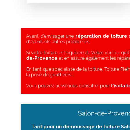
Avant d'envisager une
réparation de toiture
d'éventuels autres problèmes.
Si votre toiture est équipée de Velux, vérifiez qu'i
de-Provence
et en assure également les répara
En tant que spécialiste de la toiture, Toiture Ple
la pose de gouttières.
Vous pouvez aussi nous consulter pour
l'isolat
Salon-de-Proven
Tarif pour un démoussage de toiture Sa