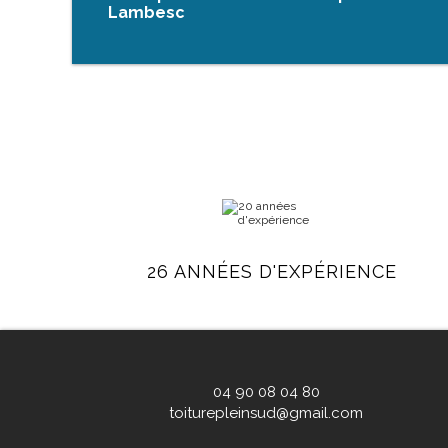
Lambesc
26 ANNÉES D'EXPÉRIENCE
04 90 08 04 80
toiturepleinsud@gmail.com