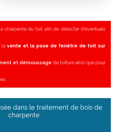
a charpente du toit afin de détecter d'éventuels
s la
vente et la pose de fenêtre de toit sur
ement et démoussage
de toiture ainsi que pour
es.
isée dans le traitement de bois de
charpente