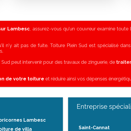
 sur Lambesc
, assurez-vous qu'un couvreur examine toute l
'il n'y ait pas de fuite. Toiture Plein Sud est spécialisé dan
s.
in Sud peut intervenir pour des travaux de zinguerie, de
trait
ion de votre toiture
et réduire ainsi vos dépenses énergétiqu
Entreprise spécial
capricornes Lambesc
Saint-Cannat
iture de villa