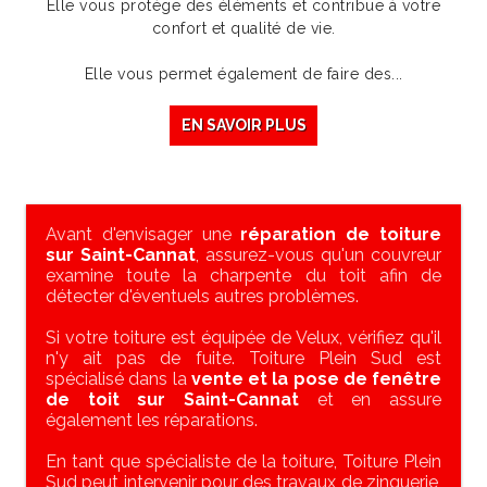
Elle vous protège des éléments et contribue à votre
confort et qualité de vie.
Elle vous permet également de faire des...
EN SAVOIR PLUS
Avant d'envisager une
réparation de toiture
sur Saint-Cannat
, assurez-vous qu'un couvreur
examine toute la charpente du toit afin de
détecter d'éventuels autres problèmes.
Si votre toiture est équipée de Velux, vérifiez qu'il
n'y ait pas de fuite. Toiture Plein Sud est
spécialisé dans la
vente et la pose de fenêtre
de toit sur Saint-Cannat
et en assure
également les réparations.
En tant que spécialiste de la toiture, Toiture Plein
Sud peut intervenir pour des travaux de zinguerie,