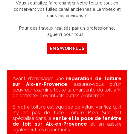
Vous souhaitez faire changer votre toiture tout en
conservant vos tuiles canal anciennes à Lambesc et
dans les environs ?
Pour des travaux réalisés par un professionnel
aguerri pour tous...
EN SAVOIR PLUS
Avant d'envisager une
réparation de toiture
sur Aix-en-Provence
, assurez-vous qu'un
couvreur examine toute la charpente du toit afin
de détecter d'éventuels autres problèmes.
Si votre toiture est équipée de Velux, vérifiez qu'il
n'y ait pas de fuite. Toiture Plein Sud est
spécialisé dans la
vente et la pose de fenêtre
de toit sur Aix-en-Provence
et en assure
également les réparations.