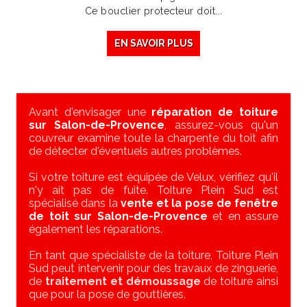
Ce bouclier protecteur doit...
EN SAVOIR PLUS
Avant d'envisager une
réparation de toiture
sur Salon-de-Provence
, assurez-vous qu'un
couvreur examine toute la charpente du toit afin
de détecter d'éventuels autres problèmes.
Si votre toiture est équipée de Velux, vérifiez qu'il
n'y ait pas de fuite. Toiture Plein Sud est
spécialisé dans la
vente et la pose de fenêtre
de toit sur Salon-de-Provence
et en assure
également les réparations.
En tant que spécialiste de la toiture, Toiture Plein
Sud peut intervenir pour des travaux de zinguerie,
de
traitement et démoussage
de toiture ainsi
que pour la pose de gouttières.