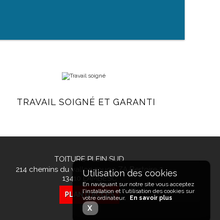
TRAVAIL SOIGNÉ ET GARANTI
TOITURE PLEIN SUD
214 chemins du vallon rouge ZA Bertoire 2
13410
LAMBESC
En naviguant sur notre site vous acceptez
l'installation et l'utilisation des cookies sur
PLAN D'ACCÉS
votre ordinateur.
En savoir plus
X