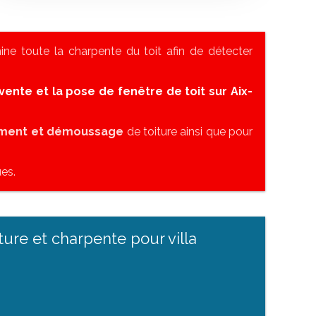
ne toute la charpente du toit afin de détecter
vente et la pose de fenêtre de toit sur Aix-
ement et démoussage
de toiture ainsi que pour
es.
ture et charpente pour villa