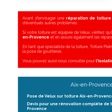
Avant d'envisager une
réparation de toiture
d'éventuels autres problèmes.
Si votre toiture est équipée de Velux, vérifiez qu'
en-Provence
et en assure également les répara
En tant que spécialiste de la toiture, Toiture Ple
la pose de gouttières.
Vous pouvez aussi nous consulter pour
l'isolat
Aix-en-Provenc
Pose de Velux sur toiture Aix-en-Provenc
Devis pour une rénovation complète de t
Provence