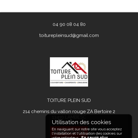
04 90 08 04 80
toiturepleinsud@gmail.com
TOITURE PLEIN SUD
214 chemins du vallon rouge ZA Bertoire 2
13410
LAMBESC
En naviguant sur notre site vous acceptez
PLAN D'ACCÉS
l'installation et l'utilisation des cookies sur
votre ordinateur.
En savoir plus