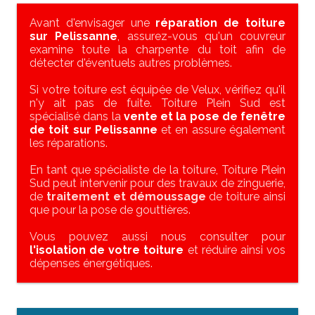
Avant d'envisager une
réparation de toiture
sur Pelissanne
, assurez-vous qu'un couvreur
examine toute la charpente du toit afin de
détecter d'éventuels autres problèmes.
Si votre toiture est équipée de Velux, vérifiez qu'il
n'y ait pas de fuite. Toiture Plein Sud est
spécialisé dans la
vente et la pose de fenêtre
de toit sur Pelissanne
et en assure également
les réparations.
En tant que spécialiste de la toiture, Toiture Plein
Sud peut intervenir pour des travaux de zinguerie,
de
traitement et démoussage
de toiture ainsi
que pour la pose de gouttières.
Vous pouvez aussi nous consulter pour
l'isolation de votre toiture
et réduire ainsi vos
dépenses énergétiques.