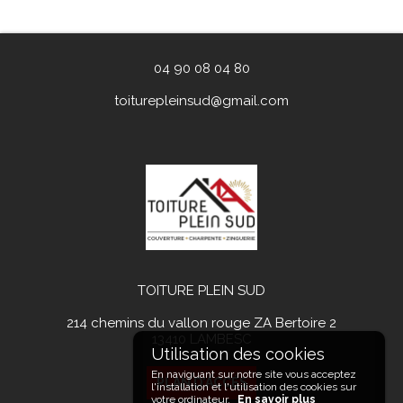
04 90 08 04 80
toiturepleinsud@gmail.com
TOITURE PLEIN SUD
214 chemins du vallon rouge ZA Bertoire 2
13410
LAMBESC
En naviguant sur notre site vous acceptez
PLAN D'ACCÉS
l'installation et l'utilisation des cookies sur
votre ordinateur.
En savoir plus