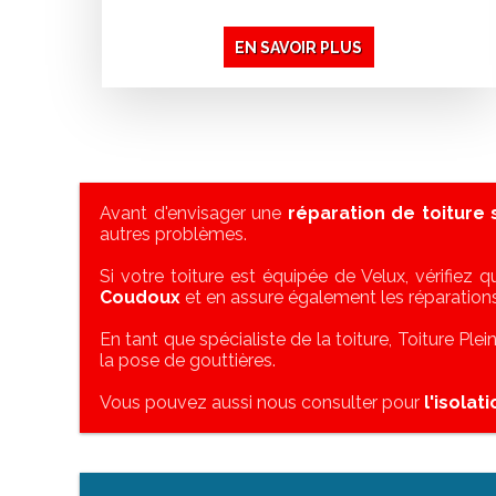
EN SAVOIR PLUS
Avant d'envisager une
réparation de toiture
autres problèmes.
Si votre toiture est équipée de Velux, vérifiez qu
Coudoux
et en assure également les réparations
En tant que spécialiste de la toiture, Toiture Ple
la pose de gouttières.
Vous pouvez aussi nous consulter pour
l'isolat