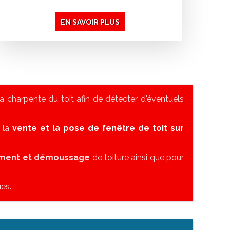
EN SAVOIR PLUS
a charpente du toit afin de détecter d'éventuels
s la
vente et la pose de fenêtre de toit sur
ement et démoussage
de toiture ainsi que pour
es.