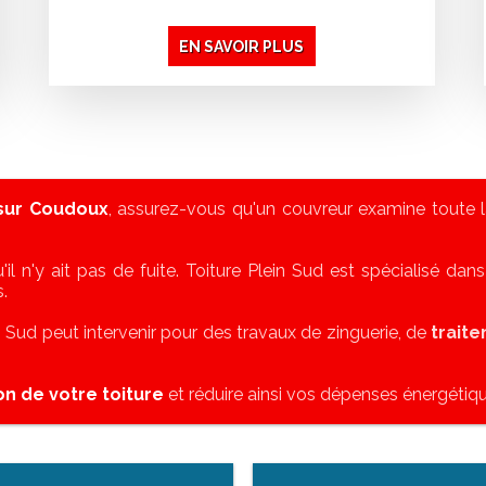
EN SAVOIR PLUS
 sur Coudoux
, assurez-vous qu'un couvreur examine toute l
'il n'y ait pas de fuite. Toiture Plein Sud est spécialisé dan
.
in Sud peut intervenir pour des travaux de zinguerie, de
trait
ion de votre toiture
et réduire ainsi vos dépenses énergétiqu