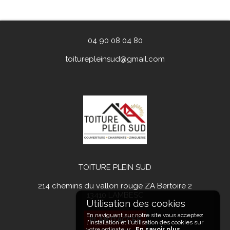
04 90 08 04 80
toiturepleinsud@gmail.com
TOITURE PLEIN SUD
214 chemins du vallon rouge ZA Bertoire 2
13410
LAMBESC
En naviguant sur notre site vous acceptez
PLAN D'ACCÉS
l'installation et l'utilisation des cookies sur
votre ordinateur.
En savoir plus