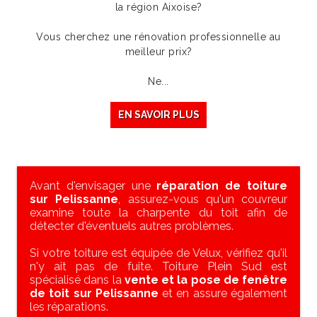
la région Aixoise?
Vous cherchez une rénovation professionnelle au
meilleur prix?
Ne...
EN SAVOIR PLUS
Avant d'envisager une
réparation de toiture
sur Pelissanne
, assurez-vous qu'un couvreur
examine toute la charpente du toit afin de
détecter d'éventuels autres problèmes.
Si votre toiture est équipée de Velux, vérifiez qu'il
n'y ait pas de fuite. Toiture Plein Sud est
spécialisé dans la
vente et la pose de fenêtre
de toit sur Pelissanne
et en assure également
les réparations.